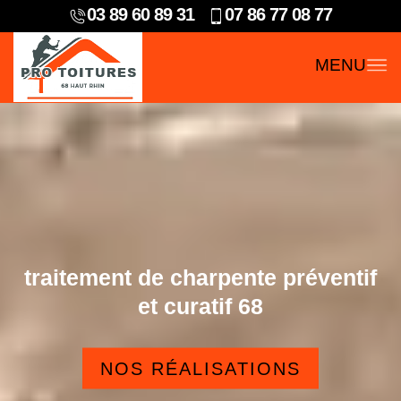
03 89 60 89 31
07 86 77 08 77
MENU
traitement de charpente préventif
et curatif 68
NOS RÉALISATIONS